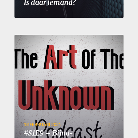
Is daar iemand?
18 FEBRUARI 2021
#S1E9 – Bijna-