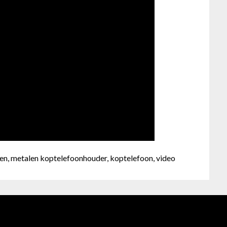
even, metalen koptelefoonhouder, koptelefoon, video