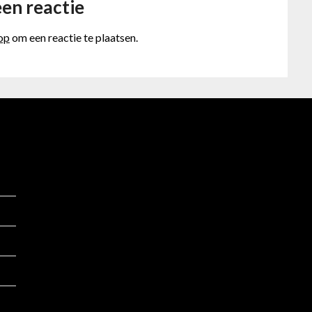
en reactie
 op
om een reactie te plaatsen.