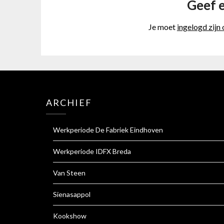
Geef e
Je moet
ingelogd zijn
ARCHIEF
Werkperiode De Fabriek Eindhoven
Werkperiode IDFX Breda
Van Steen
Sienasappol
Kookshow