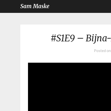
Sam Maske
#S1E9 – Bijna
Posted o