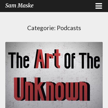
Sam Maske
Categorie:
Podcasts